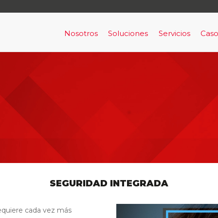
Nosotros
Soluciones
Servicios
Caso
Nosotros
Acceso y Señalización
Capital Human
Ala
Clientes
Alarma de Prevención y Evac
Servicios de Con
Por
RRHH
Alerta de Intrusión armada
Bigdata aplicada & machine lea
BigData Aplicada a Cumplimie
Comunicaciones en Tiempo Re
SEGURIDAD INTEGRADA
Horus
 requiere cada vez más
Infraestructura como un servic