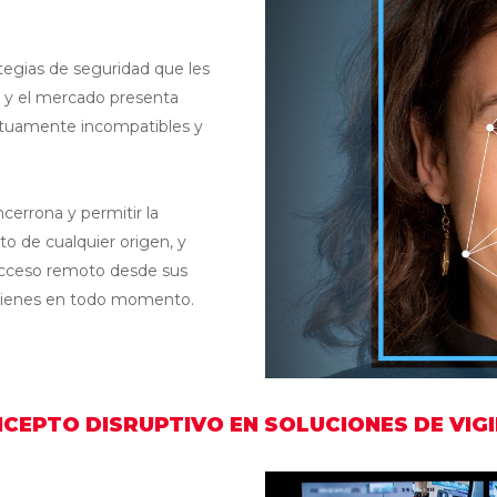
Internet de las cosas
egias de seguridad que les
, y el mercado presenta
IT como servicio
utuamente incompatibles y
Monitoreo de redes e infraestr
Seguridad como un servicio
cerrona y permitir la
to de cualquier origen, y
Seguridad integrada
l acceso remoto desde sus
s bienes en todo momento.
CEPTO DISRUPTIVO EN SOLUCIONES DE VIG