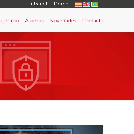
Intranet
Demo
s de uso
Alianzas
Novedades
Contacto
o
rma de Prevención y Evacuación Temprana
uación Temprana
sultoría
tal Cautivo
rning - antifraude
nto Regulatorio
al
io