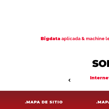
Bigdata
aplicada & machine le
SO
idad
como un servicio
Interne
.MAPA DE SITIO
.MAP