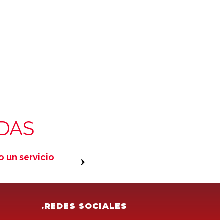
DAS
 un servicio
Internet
de las c
.REDES SOCIALES