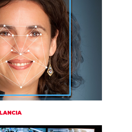
uctura
ILANCIA