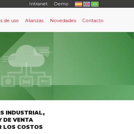
Intranet
Demo
s de uso
Alianzas
Novedades
Contacto
o
rma de Prevención y Evacuación Temprana
uación Temprana
sultoría
tal Cautivo
rning - antifraude
nto Regulatorio
al
S INDUSTRIAL,
Y DE VENTA
R LOS COSTOS
io