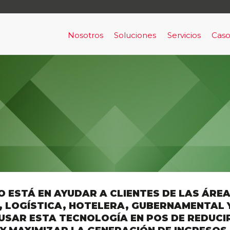
Nosotros
Soluciones
Servicios
Caso
Nosotros
Acceso y Señalización
Capital Human
Ala
Clientes
Alarma de Prevención y Evac
Servicios de Con
Por
RRHH
Alerta de Intrusión armada
Bigdata aplicada & machine lea
BigData Aplicada a Cumplimie
Comunicaciones en Tiempo Re
 ESTÁ EN AYUDAR A CLIENTES DE LAS ÁREA
 LOGÍSTICA, HOTELERA, GUBERNAMENTAL 
Horus
 USAR ESTA TECNOLOGÍA EN POS DE REDUCI
Infraestructura como un servic