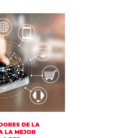
.
uctura
DORES DE LA
A LA MEJOR