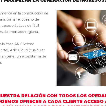
Y MAXIMIZAR LA GENERACIÓN DE INGRESOS
Internet de las cosas
América en la construcción de
transformar el oceano de
IT como servicio
 casos prácticos de fácil
es del mercado regional.
Monitoreo de redes e infraestr
 la frase ANY Sensor
Seguridad como un servicio
porte), ANY Cloud (cualquier
Seguridad integrada
 en tener un ecosistema de
a.
NUESTRA RELACIÓN CON TODOS LOS OPERA
ODEMOS OFRECER A CADA CLIENTE ACCESO 