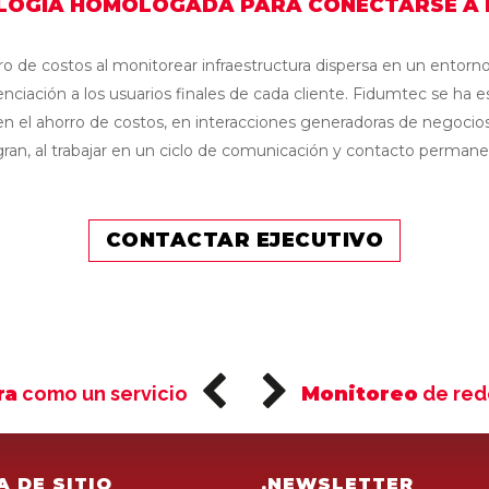
LOGÍA HOMOLOGADA PARA CONECTARSE A L
 de costos al monitorear infraestructura dispersa en un entorno g
enciación a los usuarios finales de cada cliente. Fidumtec se ha 
en el ahorro de costos, en interacciones generadoras de negocios
gran, al trabajar en un ciclo de comunicación y contacto permanent
CONTACTAR EJECUTIVO
ra
como un servicio
Monitoreo
de rede
A DE SITIO
.NEWSLETTER