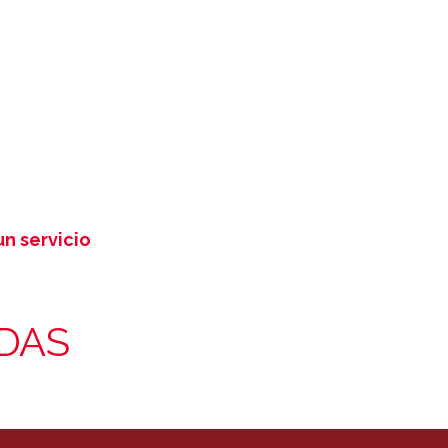
uctura
n servicio
DAS