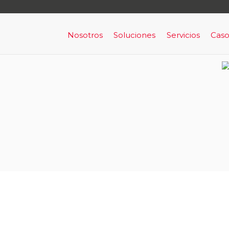
Nosotros
Soluciones
Servicios
Caso
Nosotros
Acceso y Señalización
Capital Human
Ala
Clientes
Alarma de Prevención y Evac
Servicios de Con
Por
RRHH
Alerta de Intrusión armada
Bigdata aplicada & machine lea
BigData Aplicada a Cumplimie
Comunicaciones en Tiempo Re
Horus
Infraestructura como un servic