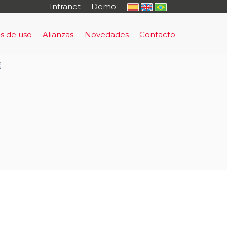
Intranet
Demo
s de uso
Alianzas
Novedades
Contacto
o
rma de Prevención y Evacuación Temprana
uación Temprana
sultoría
tal Cautivo
rning - antifraude
nto Regulatorio
al
io