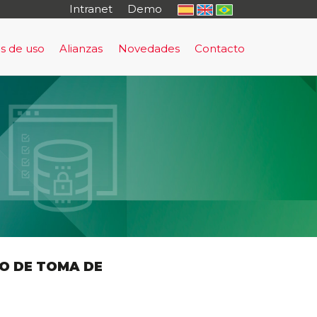
Intranet
Demo
s de uso
Alianzas
Novedades
Contacto
o
rma de Prevención y Evacuación Temprana
uación Temprana
sultoría
tal Cautivo
rning - antifraude
nto Regulatorio
al
O DE TOMA DE
io