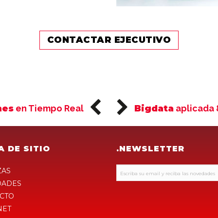
CONTACTAR EJECUTIVO
nes
en Tiempo Real
Bigdata
aplicada 
A DE SITIO
.NEWSLETTER
ZAS
DADES
CTO
NET