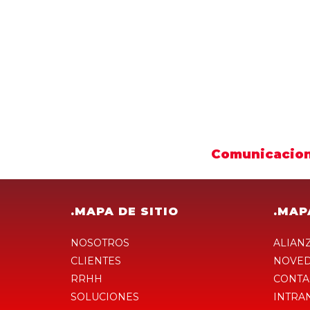
Comunicacio
.MAPA DE SITIO
.MAP
NOSOTROS
ALIAN
CLIENTES
NOVE
RRHH
CONTA
SOLUCIONES
INTRA