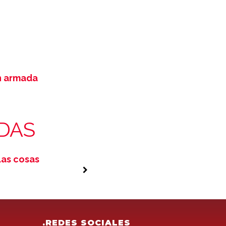
n armada
DAS
las cosas
Monitoreo
de red
infraestructur
.REDES SOCIALES