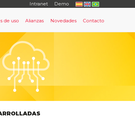
Intranet
Demo
s de uso
Alianzas
Novedades
Contacto
o
rma de Prevención y Evacuación Temprana
uación Temprana
sultoría
tal Cautivo
rning - antifraude
nto Regulatorio
al
ESARROLLADAS
io