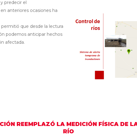
y predecir el
en anteriores ocasiones ha
Internet de las cosas
 permitió que desde la lectura
IT como servicio
ación podemos anticipar hechos
ón afectada.
Monitoreo de redes e infraestr
Seguridad como un servicio
Seguridad integrada
CIÓN REEMPLAZÓ LA MEDICIÓN FÍSICA DE L
RÍO