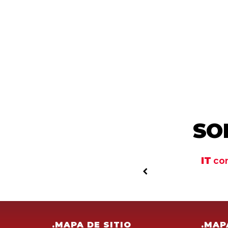
SO
Horus
IT
com
.MAPA DE SITIO
.MAP