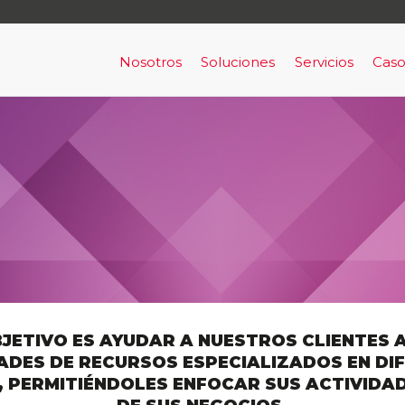
Nosotros
Soluciones
Servicios
Caso
Nosotros
Acceso y Señalización
Capital Human
Ala
Clientes
Alarma de Prevención y Evac
Servicios de Con
Por
RRHH
Alerta de Intrusión armada
Bigdata aplicada & machine lea
BigData Aplicada a Cumplimie
Comunicaciones en Tiempo Re
JETIVO ES AYUDAR A NUESTROS CLIENTES A
ADES DE RECURSOS ESPECIALIZADOS EN DI
Horus
 PERMITIÉNDOLES ENFOCAR SUS ACTIVIDAD
Infraestructura como un servic