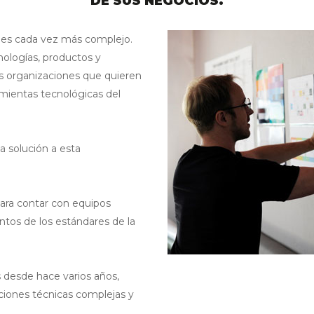
DE SUS NEGOCIOS.
Internet de las cosas
 es cada vez más complejo.
ologías, productos y
IT como servicio
as organizaciones que quieren
amientas tecnológicas del
Monitoreo de redes e infraestr
Seguridad como un servicio
a solución a esta
Seguridad integrada
 para contar con equipos
tos de los estándares de la
 desde hace varios años,
aciones técnicas complejas y