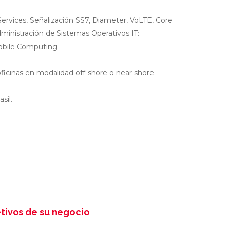
ervices, Señalización SS7, Diameter, VoLTE, Core
ministración de Sistemas Operativos IT:
obile Computing.
oficinas en modalidad off-shore o near-shore.
sil.
etivos de su negocio