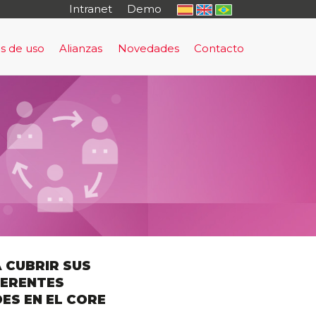
Intranet
Demo
s de uso
Alianzas
Novedades
Contacto
o
rma de Prevención y Evacuación Temprana
uación Temprana
sultoría
tal Cautivo
rning - antifraude
nto Regulatorio
al
 CUBRIR SUS
FERENTES
ES EN EL CORE
io