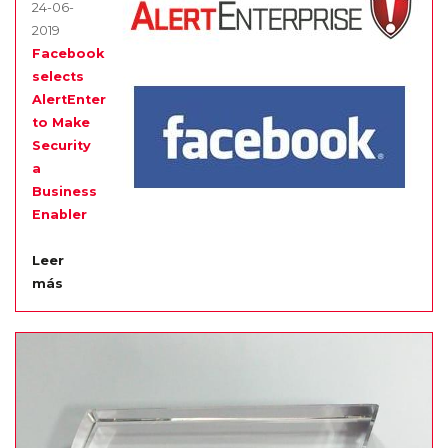
24-06-
2019
Facebook
selects
AlertEnterprise
to Make
Security
a
Business
Enabler
Leer
más