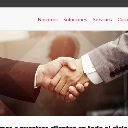
Nosotros
Soluciones
Servicios
Caso
Nosotros
Acceso y Señalización
Capital Human
Ala
Clientes
Alarma de Prevención y Evac
Servicios de Con
Por
RRHH
Alerta de Intrusión armada
Bigdata aplicada & machine lea
BigData Aplicada a Cumplimie
Comunicaciones en Tiempo Re
Horus
Infraestructura como un servic