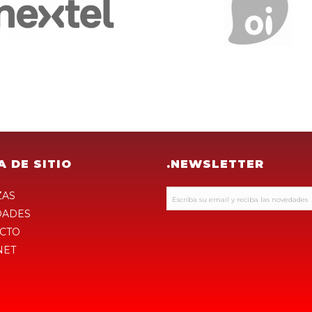
A DE SITIO
.NEWSLETTER
ZAS
DADES
CTO
NET