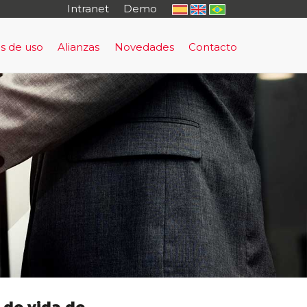
Intranet
Demo
s de uso
Alianzas
Novedades
Contacto
o
rma de Prevención y Evacuación Temprana
uación Temprana
sultoría
tal Cautivo
rning - antifraude
nto Regulatorio
al
io