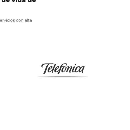
 de vida de
rvicios con alta
uctura