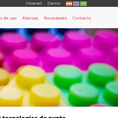
Intranet
Demo
s de uso
Alianzas
Novedades
Contacto
o
rma de Prevención y Evacuación Temprana
uación Temprana
sultoría
tal Cautivo
rning - antifraude
nto Regulatorio
al
io