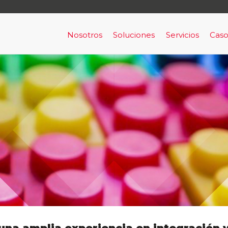
Nosotros
Soluciones
Servicios
Caso
Nosotros
Acceso y Señalización
Capital Human
Ala
Clientes
Alarma de Prevención y Evac
Servicios de Con
Por
RRHH
Alerta de Intrusión armada
Bigdata aplicada & machine lea
BigData Aplicada a Cumplimie
Comunicaciones en Tiempo Re
Horus
Infraestructura como un servic