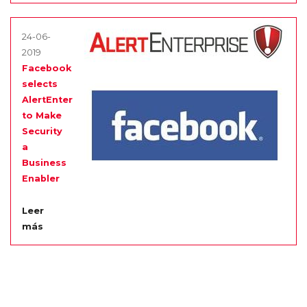
24-06-
2019
Facebook
selects
AlertEnterprise
to Make
Security
a
Business
Enabler
Leer
más