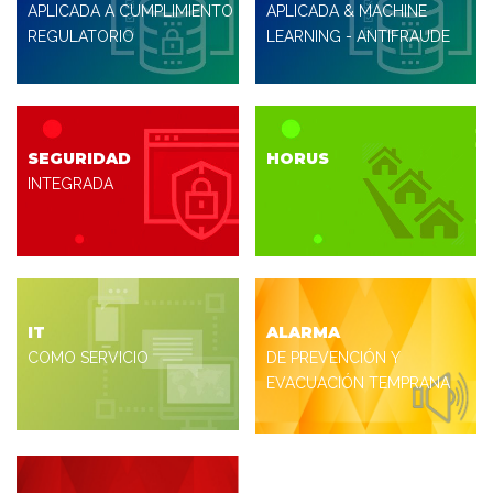
APLICADA A CUMPLIMIENTO
APLICADA & MACHINE
REGULATORIO
LEARNING - ANTIFRAUDE
SEGURIDAD
HORUS
INTEGRADA
IT
ALARMA
COMO SERVICIO
DE PREVENCIÓN Y
EVACUACIÓN TEMPRANA